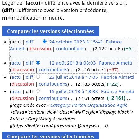
Légende :
(actu)
= différence avec la dernière version,
(diff)
= différence avec la version précédente,
m
= modification mineure.
actu
diff
24 octobre 2023 à 15:42
Fabrice
Aimetti
discussion
contributions
2 122 octets
+6
2
4
A
actu
diff
12 août 2018 à 08:03
Fabrice Aimetti
o
u
discussion
contributions
2 116 octets
−67
1
c
c
A
actu
diff
23 juillet 2018 à 17:05
Fabrice Aimetti
2
t
u
u
discussion
contributions
2 183 octets
+22
a
2
o
n
c
A
actu
diff
15 juillet 2018 à 18:38
Fabrice Aimetti
o
3
b
r
u
u
discussion
contributions
2 161 octets
+2 161
û
j
1
r
é
n
c
Page créée avec «
Category: Portail Organisation Agile
t
u
5
e
s
r
u
<div id="content_view" class="wiki" style="display: block">
2
i
j
2
u
é
n
Auteur : Gary Wong Associates
0
l
u
0
m
s
r
([https://twitter.com/garyswong @garyswo... »
1
l
i
2
é
u
é
8
e
l
3
d
m
s