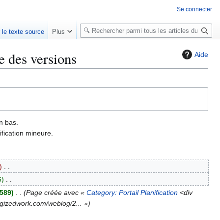
Se connecter
R
r le texte source
Plus
e
c
ue des versions
Aide
h
e
r
c
h
e
n bas.
r
fication mineure.
6
 589
Page créée avec «
Category: Portail Planification
<div
ergizedwork.com/weblog/2... »