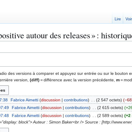
Lire
Voi
ositive autour des releases » : historiq
 radio des versions à comparer et appuyez sur entrée ou sur le bouton e
ernière version,
(diff)
= différence avec la version précédente,
m
= modi
7:38
Fabrice Aimetti
discussion
contributions
2 547 octets
−68
07:49
Fabrice Aimetti
discussion
contributions
2 615 octets
+2
07:48
Fabrice Aimetti
discussion
contributions
2 589 octets
+2
e="display: block"> Auteur : Simon Baker<br /> Source : [http://www.en