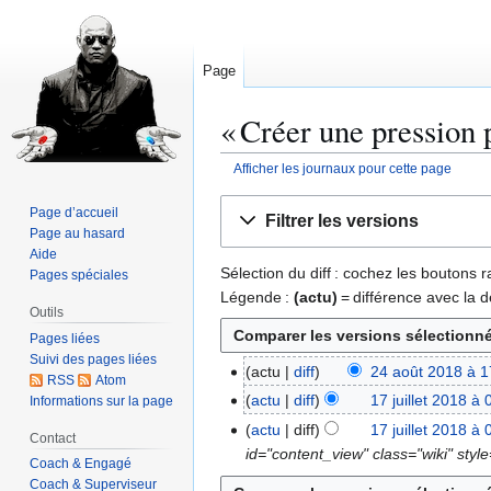
Page
« Créer une pression p
Afficher les journaux pour cette page
Aller
Aller
Page d’accueil
Filtrer les versions
à
à
Page au hasard
la
la
Aide
Sélection du diff : cochez les boutons
Pages spéciales
navigation
recherche
Légende :
(actu)
= différence avec la d
Outils
Pages liées
Suivi des pages liées
actu
diff
24 août 2018 à 1
2
RSS
Atom
A
4
actu
diff
17 juillet 2018 à 
Informations sur la page
1
u
a
A
7
actu
diff
17 juillet 2018 à 
Contact
c
o
u
j
id="content_view" class="wiki" styl
Coach & Engagé
u
û
c
u
Coach & Superviseur
n