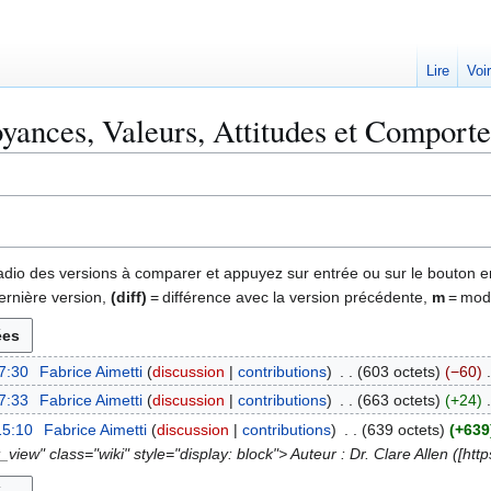
Lire
Voi
ances, Valeurs, Attitudes et Comportem
 radio des versions à comparer et appuyez sur entrée ou sur le bouton e
ernière version,
(diff)
= différence avec la version précédente,
m
= modi
7:30
Fabrice Aimetti
discussion
contributions
603 octets
−60
7:33
Fabrice Aimetti
discussion
contributions
663 octets
+24
15:10
Fabrice Aimetti
discussion
contributions
639 octets
+639
view" class="wiki" style="display: block"> Auteur : Dr. Clare Allen ([https: