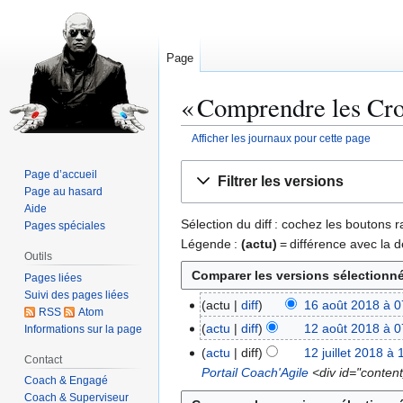
Page
« Comprendre les Croy
Afficher les journaux pour cette page
Aller
Aller
Page d’accueil
Filtrer les versions
à
à
Page au hasard
la
la
Aide
Sélection du diff : cochez les boutons
Pages spéciales
navigation
recherche
Légende :
(actu)
= différence avec la d
Outils
Pages liées
Suivi des pages liées
actu
diff
16 août 2018 à 0
1
RSS
Atom
A
6
actu
diff
12 août 2018 à 0
Informations sur la page
1
u
a
A
2
actu
diff
12 juillet 2018 à 
1
Contact
c
o
u
a
Portail Coach'Agile
<div id="content_
2
Coach & Engagé
u
û
c
o
j
Coach & Superviseur
n