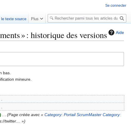
Se connecter
R
r le texte source
Plus
e
c
ents » : historique des versions
Aide
h
e
r
c
h
e
n bas.
r
fication mineure.
Page créée avec «
Category: Portail ScrumMaster
Category:
//twitter.... »