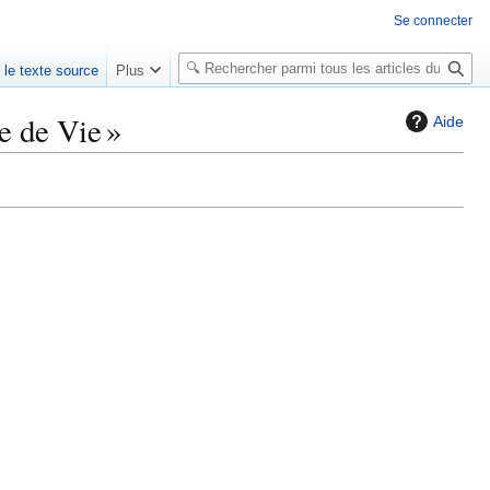
Se connecter
R
r le texte source
Plus
e
c
e de Vie »
Aide
h
e
r
c
h
e
r