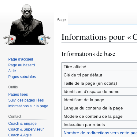
Page
Informations pour « 
Informations de base
Aller
Aller
à
à
Page d’accueil
Page au hasard
la
la
Titre affiché
Aide
navigation
recherche
Clé de tri par défaut
Pages spéciales
Taille de la page (en octets)
Outils
Identifiant dʼespace de noms
Pages liées
Identifiant de la page
Suivi des pages liées
Informations sur la page
Langue du contenu de la page
Modèle de contenu de la page
Contact
Coach & Engagé
Indexation par robots
Coach & Superviseur
Nombre de redirections vers cette pa
Coach & Agile