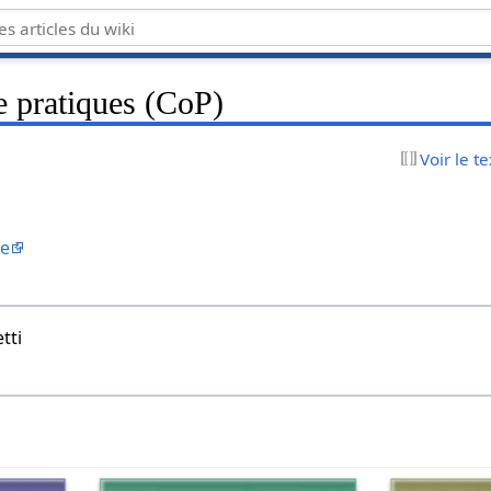
 pratiques (CoP)
Voir le t
ce
tti