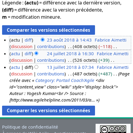
Légende :
(actu)
= différence avec la dernière version,
(diff)
= différence avec la version précédente,
m
= modification mineure.
actu
diff
23 août 2018 à 14:43
Fabrice Aimetti
discussion
contributions
408 octets
−118
2
A
actu
diff
24 juillet 2018 à 16:30
Fabrice Aimetti
3
u
discussion
contributions
526 octets
+39
a
2
c
A
actu
diff
13 juillet 2018 à 07:34
Fabrice Aimetti
o
4
u
u
discussion
contributions
487 octets
+487
Page
û
j
1
n
c
créée avec «
Category: Portail Coach'Agile
<div
t
u
3
r
u
id="content_view" class="wiki" style="display: block">
2
i
j
é
n
Auteur : Yogesh Kumar<br /> Source :
0
l
u
s
r
[http://www.agilehelpline.com/2011/03/a... »
1
l
i
u
é
8
e
l
m
s
t
l
é
u
2
e
d
m
Politique de confidentialité
0
t
e
é