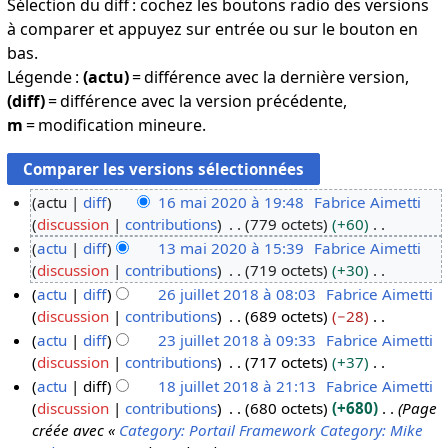
Sélection du diff : cochez les boutons radio des versions
à comparer et appuyez sur entrée ou sur le bouton en
bas.
Légende :
(actu)
= différence avec la dernière version,
(diff)
= différence avec la version précédente,
m
= modification mineure.
actu
diff
16 mai 2020 à 19:48
Fabrice Aimetti
discussion
contributions
779 octets
+60
1
A
actu
diff
13 mai 2020 à 15:39
Fabrice Aimetti
6
u
discussion
contributions
719 octets
+30
m
1
c
A
actu
diff
26 juillet 2018 à 08:03
Fabrice Aimetti
a
3
u
u
discussion
contributions
689 octets
−28
i
m
2
n
c
A
actu
diff
23 juillet 2018 à 09:33
Fabrice Aimetti
2
a
6
r
u
u
discussion
contributions
717 octets
+37
0
i
j
2
é
n
c
A
actu
diff
18 juillet 2018 à 21:13
Fabrice Aimetti
2
2
u
3
s
r
u
u
discussion
contributions
680 octets
+680
Page
0
0
i
j
1
u
é
n
c
créée avec «
Category: Portail Framework
Category: Mike
2
l
u
8
m
s
r