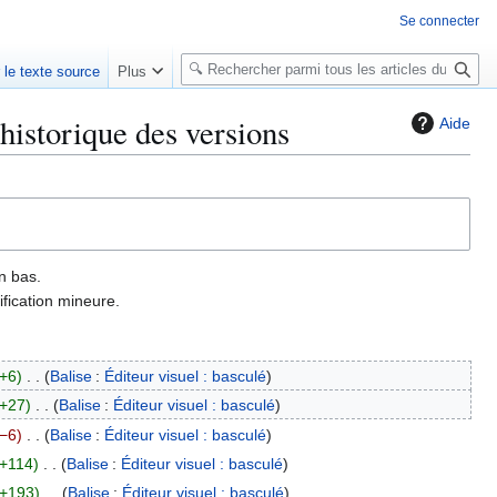
Se connecter
R
r le texte source
Plus
e
c
historique des versions
Aide
h
e
r
c
h
e
n bas.
r
fication mineure.
+6
Balise
:
Éditeur visuel : basculé
+27
Balise
:
Éditeur visuel : basculé
−6
Balise
:
Éditeur visuel : basculé
+114
Balise
:
Éditeur visuel : basculé
+193
Balise
:
Éditeur visuel : basculé