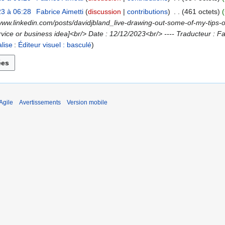
3 à 06:28
Fabrice Aimetti
discussion
contributions
461 octets
//www.linkedin.com/posts/davidjbland_live-drawing-out-some-of-my-tip
vice or business idea]<br/> Date : 12/12/2023<br/> ---- Traducteur : Fab
alise
:
Éditeur visuel : basculé
Agile
Avertissements
Version mobile