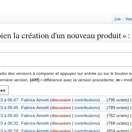
Lire
Voi
n la création d'un nouveau produit » : 
 radio des versions à comparer et appuyez sur entrée ou sur le bouton e
ernière version,
(diff)
= différence avec la version précédente,
m
= modi
3 à 06:47
Fabrice Aimetti
discussion
contributions
795 octets
3 à 06:45
Fabrice Aimetti
discussion
contributions
789 octets
3 à 06:40
Fabrice Aimetti
discussion
contributions
762 octets
3 à 06:32
Fabrice Aimetti
discussion
contributions
768 octets
3 à 06:29
Fabrice Aimetti
discussion
contributions
654 octets