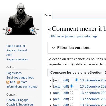
Page
« Comment mener à bie
Afficher les journaux pour cette page
Aller
Aller
Page d’accueil
Filtrer les versions
à
à
Page au hasard
la
la
Aide
Sélection du diff : cochez les boutons
Pages spéciales
navigation
recherche
Légende :
(actu)
= différence avec la d
Outils
Pages liées
Suivi des pages liées
actu
diff
13 décembre 202
1
RSS
Atom
A
3
actu
diff
13 décembre 202
Informations sur la page
u
d
A
actu
diff
13 décembre 202
Contact
c
é
u
A
actu
diff
13 décembre 202
Coach & Engagé
u
c
c
u
A
Coach & Superviseur
actu
diff
13 décembre 202
n