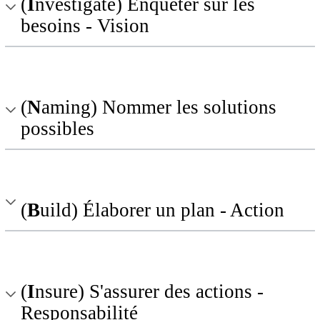
(
I
nvestigate) Enquêter sur les
besoins - Vision
(
N
aming) Nommer les solutions
possibles
(
B
uild) Élaborer un plan - Action
(
I
nsure) S'assurer des actions -
Responsabilité