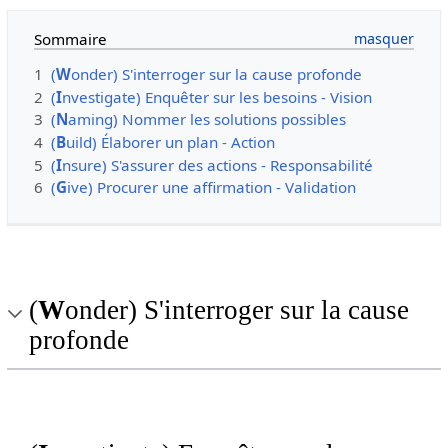
Sommaire
1
(
W
onder) S'interroger sur la cause profonde
2
(
I
nvestigate) Enquêter sur les besoins - Vision
3
(
N
aming) Nommer les solutions possibles
4
(
B
uild) Élaborer un plan - Action
5
(
I
nsure) S'assurer des actions - Responsabilité
6
(
G
ive) Procurer une affirmation - Validation
(
W
onder) S'interroger sur la cause
profonde