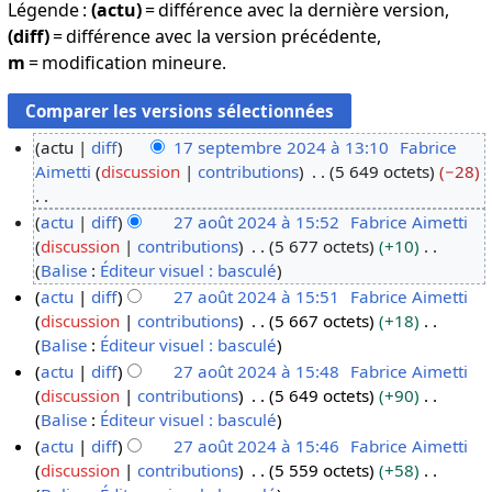
Légende :
(actu)
= différence avec la dernière version,
(diff)
= différence avec la version précédente,
m
= modification mineure.
actu
diff
17 septembre 2024 à 13:10
Fabrice
Aimetti
discussion
contributions
5 649 octets
−28
1
7
A
actu
diff
27 août 2024 à 15:52
Fabrice Aimetti
s
u
discussion
contributions
5 677 octets
+10
2
e
c
A
Balise
:
Éditeur visuel : basculé
7
p
u
u
actu
diff
27 août 2024 à 15:51
Fabrice Aimetti
a
t
n
c
discussion
contributions
5 667 octets
+18
o
e
r
u
A
Balise
:
Éditeur visuel : basculé
û
m
é
n
u
actu
diff
27 août 2024 à 15:48
Fabrice Aimetti
t
b
s
r
c
discussion
contributions
5 649 octets
+90
2
r
u
é
u
A
Balise
:
Éditeur visuel : basculé
0
e
m
s
n
u
actu
diff
27 août 2024 à 15:46
Fabrice Aimetti
2
2
é
u
r
c
discussion
contributions
5 559 octets
+58
4
0
d
m
é
u