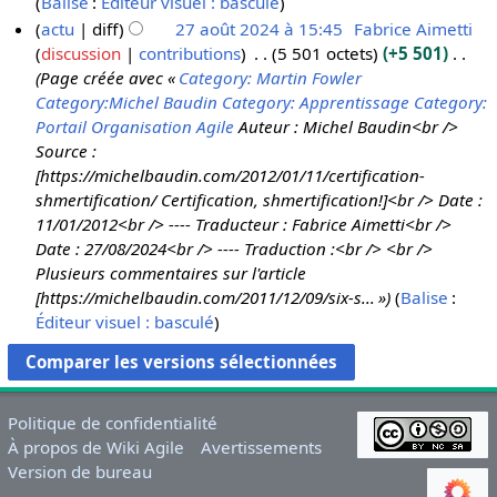
A
Balise
:
Éditeur visuel : basculé
2
e
é
s
n
u
actu
diff
27 août 2024 à 15:45
Fabrice Aimetti
4
s
d
u
r
c
discussion
contributions
5 501 octets
+5 501
m
e
m
é
u
Page créée avec «
Category: Martin Fowler
o
s
é
s
n
Category:Michel Baudin
Category: Apprentissage
Category:
d
m
d
u
r
Portail Organisation Agile
Auteur : Michel Baudin<br />
i
o
e
m
é
Source :
f
d
s
é
s
[https://michelbaudin.com/2012/01/11/certification-
i
i
m
d
u
shmertification/ Certification, shmertification!]<br /> Date :
c
f
o
e
m
11/01/2012<br /> ---- Traducteur : Fabrice Aimetti<br />
a
i
d
s
é
Date : 27/08/2024<br /> ---- Traduction :<br /> <br />
t
c
i
m
d
Plusieurs commentaires sur l'article
i
a
f
o
e
[https://michelbaudin.com/2011/12/09/six-s... »
Balise
:
o
t
i
d
s
Éditeur visuel : basculé
n
i
c
i
m
s
o
a
f
o
n
t
i
d
s
i
c
i
Politique de confidentialité
o
a
f
À propos de Wiki Agile
Avertissements
n
t
i
Version de bureau
s
i
c