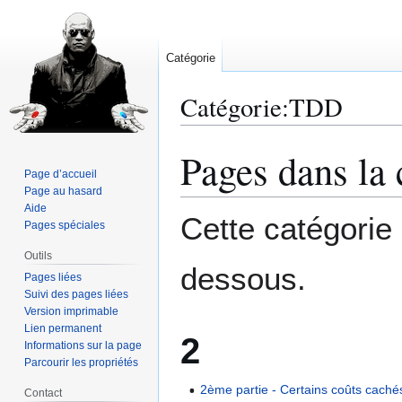
Catégorie
Catégorie
:
TDD
Pages dans la
Aller
Aller
à
à
Page d’accueil
Page au hasard
la
la
Aide
navigation
recherche
Cette catégorie
Pages spéciales
Outils
dessous.
Pages liées
Suivi des pages liées
Version imprimable
Lien permanent
2
Informations sur la page
Parcourir les propriétés
2ème partie - Certains coûts cachés
Contact