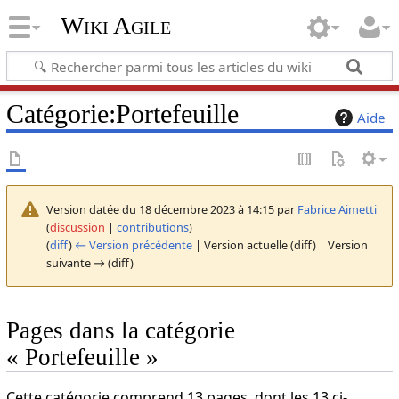
Wiki Agile
Catégorie
:
Portefeuille
Aide
Version datée du 18 décembre 2023 à 14:15 par
Fabrice Aimetti
(
discussion
|
contributions
)
(
diff
)
← Version précédente
| Version actuelle (diff) | Version
suivante → (diff)
Pages dans la catégorie
« Portefeuille »
Cette catégorie comprend 13 pages, dont les 13 ci-