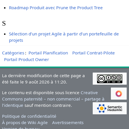
Roadmap Produit avec Prune the Product Tree
S
Sélection d’un projet Agile à partir d’un portefeuille de
projets
Catégories
:
Portail Planification
Portail Contrat-Pilote
Portail Product Owner
La dernière modification de cette page a
été faite le 9 août 2026 à 11:20.
Le contenu est disponible sous licence
Creative
Commons paternité – non commercial – partage à
l’identique
sauf mention contraire.
Politique de confidentialité
À propos de Wiki Agile
Avertissements
Version de bureau