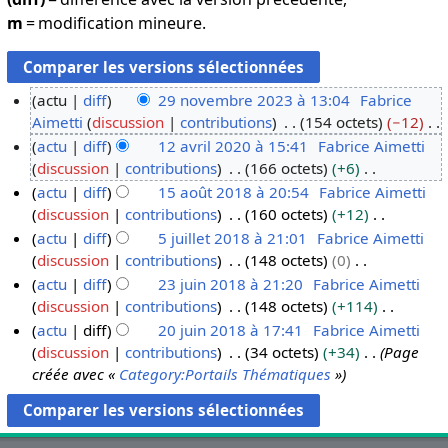
m
= modification mineure.
actu
diff
29 novembre 2023 à 13:04
Fabrice
Aimetti
discussion
contributions
154 octets
−12
2
A
actu
diff
12 avril 2020 à 15:41
Fabrice Aimetti
9
u
discussion
contributions
166 octets
+6
n
1
c
A
actu
diff
15 août 2018 à 20:54
Fabrice Aimetti
o
2
u
u
discussion
contributions
160 octets
+12
v
a
1
n
c
A
actu
diff
5 juillet 2018 à 21:01
Fabrice Aimetti
e
v
5
r
u
u
discussion
contributions
148 octets
0
m
r
a
5
é
n
c
A
actu
diff
23 juin 2018 à 21:20
Fabrice Aimetti
b
i
o
j
s
r
u
u
discussion
contributions
148 octets
+114
r
l
û
u
2
u
é
n
c
A
actu
diff
20 juin 2018 à 17:41
Fabrice Aimetti
e
2
t
i
3
m
s
r
u
u
discussion
contributions
34 octets
+34
Page
2
0
2
l
j
2
é
u
é
n
c
créée avec «
Category:Portails Thématiques
»
0
2
0
l
u
0
d
m
s
r
u
2
0
1
e
i
j
e
é
u
é
n
3
8
t
n
u
s
d
m
s
r
2
2
i