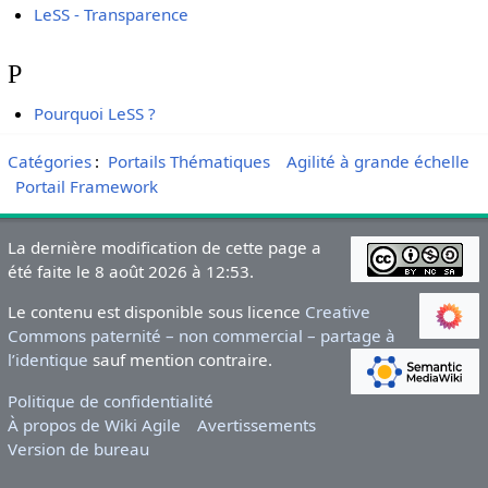
LeSS - Transparence
P
Pourquoi LeSS ?
Catégories
:
Portails Thématiques
Agilité à grande échelle
Portail Framework
La dernière modification de cette page a
été faite le 8 août 2026 à 12:53.
Le contenu est disponible sous licence
Creative
Commons paternité – non commercial – partage à
l’identique
sauf mention contraire.
Politique de confidentialité
À propos de Wiki Agile
Avertissements
Version de bureau