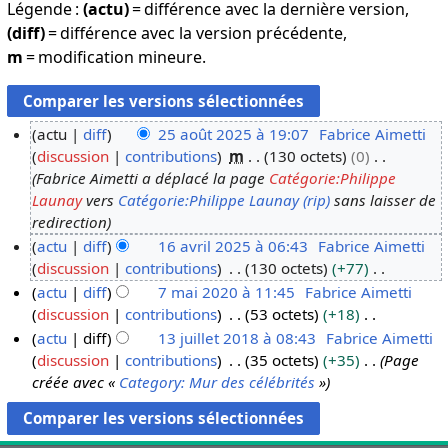
Légende :
(actu)
= différence avec la dernière version,
(diff)
= différence avec la version précédente,
m
= modification mineure.
actu
diff
25 août 2025 à 19:07
Fabrice Aimetti
discussion
contributions
m
130 octets
0
2
Fabrice Aimetti a déplacé la page
Catégorie:Philippe
5
Launay
vers
Catégorie:Philippe Launay (rip)
sans laisser de
a
redirection
o
actu
diff
16 avril 2025 à 06:43
Fabrice Aimetti
û
discussion
contributions
130 octets
+77
1
t
A
actu
diff
7 mai 2020 à 11:45
Fabrice Aimetti
6
2
u
discussion
contributions
53 octets
+18
a
7
0
c
A
actu
diff
13 juillet 2018 à 08:43
Fabrice Aimetti
v
m
2
u
u
discussion
contributions
35 octets
+35
Page
r
a
1
5
n
c
créée avec «
Category: Mur des célébrités
»
i
i
3
r
u
l
2
j
é
n
2
0
u
s
r