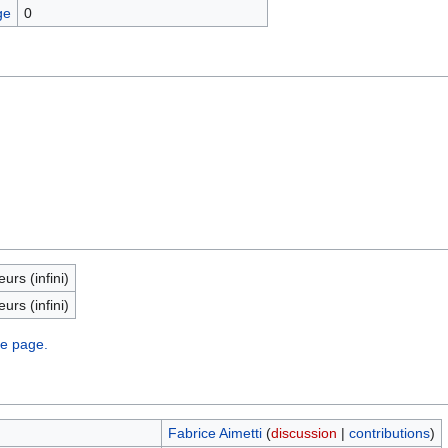
ge
0
eurs (infini)
eurs (infini)
te page.
Fabrice Aimetti
(
discussion
|
contributions
)