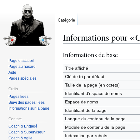
Catégorie
Informations pour « 
Informations de base
Aller
Aller
à
à
Page d’accueil
Page au hasard
la
la
Titre affiché
Aide
navigation
recherche
Clé de tri par défaut
Pages spéciales
Taille de la page (en octets)
Outils
Identifiant dʼespace de noms
Pages liées
Espace de noms
Suivi des pages liées
Informations sur la page
Identifiant de la page
Langue du contenu de la page
Contact
Coach & Engagé
Modèle de contenu de la page
Coach & Superviseur
Indexation par robots
Coach & Agile