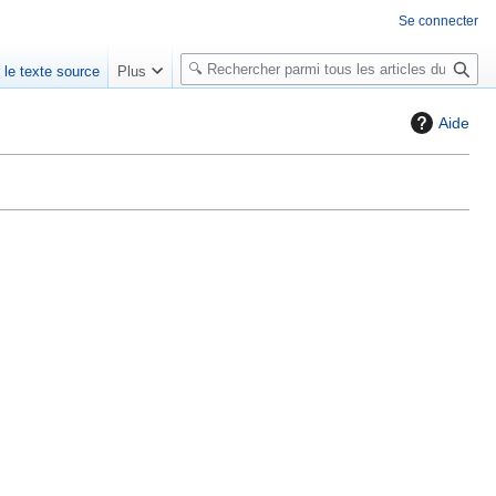
Se connecter
R
r le texte source
Plus
e
c
Aide
h
e
r
c
h
e
r