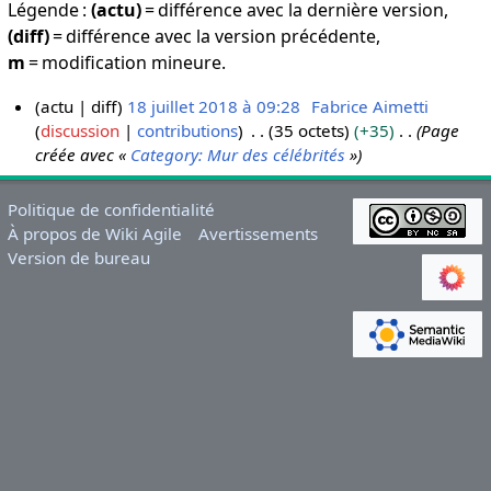
Légende :
(actu)
= différence avec la dernière version,
(diff)
= différence avec la version précédente,
m
= modification mineure.
actu
diff
18 juillet 2018 à 09:28
Fabrice Aimetti
discussion
contributions
35 octets
+35
Page
1
créée avec «
Category: Mur des célébrités
»
8
j
u
Politique de confidentialité
i
À propos de Wiki Agile
Avertissements
Version de bureau
l
l
e
t
2
0
1
8