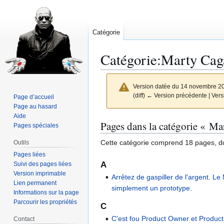
Catégorie
Catégorie
:
Marty Cag
Version datée du 14 novembre 2
(diff) ← Version précédente | Versi
Page d’accueil
Page au hasard
Aide
Aller
Aller
Pages dans la catégorie « M
Pages spéciales
à
à
Cette catégorie comprend 18 pages, do
Outils
la
la
Pages liées
navigation
recherche
A
Suivi des pages liées
Version imprimable
Arrêtez de gaspiller de l'argent. L
Lien permanent
simplement un prototype.
Informations sur la page
Parcourir les propriétés
C
C'est fou Product Owner et Produc
Contact