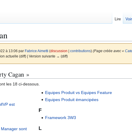
Lire
Voi
an
022 à 13:06 par
Fabrice Aimetti
(
discussion
|
contributions
)
(Page créée avec «
Cate
on actuelle (diff) | Version suivante → (diff)
arty Cagan »
nt les 18 ci-dessous.
Equipes Produit vs Equipes Feature
Equipes Produit émancipées
e MVP est
F
Framework 3W3
L
t Manager sont