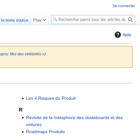
Se connecter
R
r le texte source
Plus
e
c
Aide
h
e
r
gory: Mur des célébrités
»)
c
h
e
r
Les 4 Risques du Produit
R
Revisite de la métaphore des skateboards et des
voitures
Roadmaps Produits