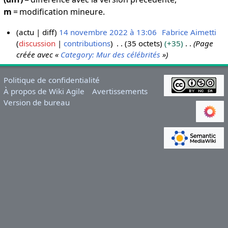
m
= modification mineure.
actu
diff
14 novembre 2022 à 13:06
Fabrice Aimetti
discussion
contributions
35 octets
+35
Page
1
créée avec «
Category: Mur des célébrités
»
4
n
o
Politique de confidentialité
v
À propos de Wiki Agile
Avertissements
Version de bureau
e
m
b
r
e
2
0
2
2