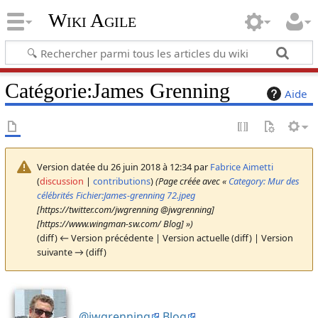
Wiki Agile
Catégorie
:
James Grenning
Aide
Version datée du 26 juin 2018 à 12:34 par
Fabrice Aimetti
(
discussion
|
contributions
)
(Page créée avec «
Category: Mur des
célébrités
Fichier:James-grenning 72.jpeg
[https://twitter.com/jwgrenning @jwgrenning]
[https://www.wingman-sw.com/ Blog] »)
(diff) ← Version précédente | Version actuelle (diff) | Version
suivante → (diff)
@jwgrenning
Blog