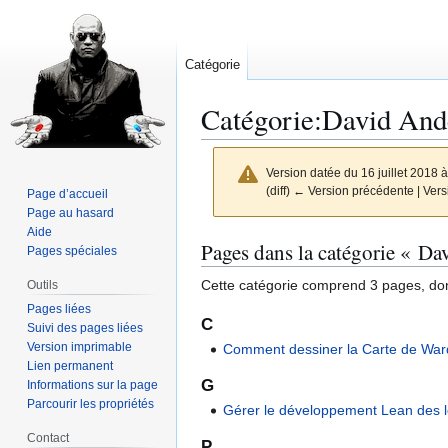
Catégorie
Catégorie
:
David And
Version datée du 16 juillet 2018 
(diff) ← Version précédente | Versi
Page d’accueil
Page au hasard
Aide
Aller
Aller
Pages dans la catégorie « D
Pages spéciales
à
à
Cette catégorie comprend 3 pages, don
Outils
la
la
Pages liées
navigation
recherche
C
Suivi des pages liées
Version imprimable
Comment dessiner la Carte de War
Lien permanent
G
Informations sur la page
Parcourir les propriétés
Gérer le développement Lean des l
Contact
P