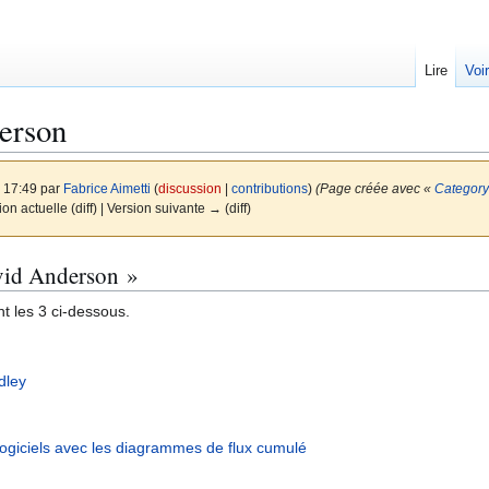
Lire
Voi
erson
à 17:49 par
Fabrice Aimetti
(
discussion
|
contributions
)
(Page créée avec «
Category:
on actuelle (diff) | Version suivante → (diff)
avid Anderson »
t les 3 ci-dessous.
dley
ogiciels avec les diagrammes de flux cumulé