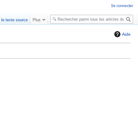
Se connecter
R
r le texte source
Plus
e
c
Aide
h
e
r
c
h
e
r