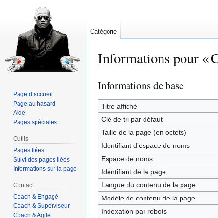
Catégorie
Informations pour « 
Informations de base
Aller
Aller
à
à
Page d’accueil
Page au hasard
la
la
Titre affiché
Aide
navigation
recherche
Clé de tri par défaut
Pages spéciales
Taille de la page (en octets)
Outils
Identifiant dʼespace de noms
Pages liées
Espace de noms
Suivi des pages liées
Informations sur la page
Identifiant de la page
Langue du contenu de la page
Contact
Coach & Engagé
Modèle de contenu de la page
Coach & Superviseur
Indexation par robots
Coach & Agile