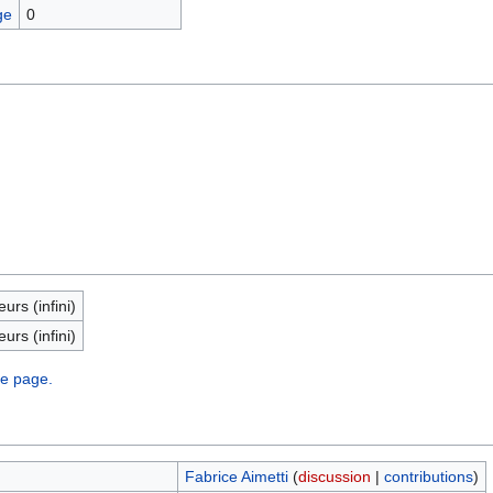
ge
0
eurs (infini)
eurs (infini)
te page.
Fabrice Aimetti
(
discussion
|
contributions
)