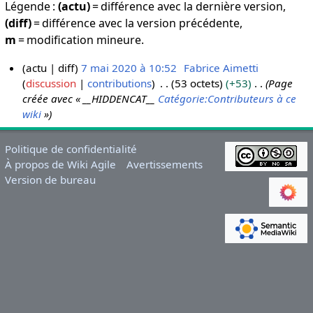
Légende :
(actu)
= différence avec la dernière version,
(diff)
= différence avec la version précédente,
m
= modification mineure.
actu
diff
7 mai 2020 à 10:52
Fabrice Aimetti
discussion
contributions
53 octets
+53
Page
7
créée avec « __HIDDENCAT__
Catégorie:Contributeurs à ce
m
wiki
»
a
i
2
Politique de confidentialité
À propos de Wiki Agile
Avertissements
0
Version de bureau
2
0