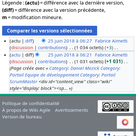
Légende :
(actu)
= différence avec la dernière version,
(diff)
= différence avec la version précédente,
m
= modification mineure.
actu
diff
25 juin 2018 à 06:27
Fabrice Aimetti
discussion
contributions
1 034 octets
+3
2
A
actu
diff
25 juin 2018 à 06:21
Fabrice Aimetti
5
u
discussion
contributions
1 031 octets
+1 031
j
c
Page créée avec «
Category: Daniel Mezick
Category:
u
u
Portail Equipe de développement
Category: Portail
i
n
ScrumMaster
<div id="content_view" class="wiki"
n
r
style="display: block"><sp... »
2
é
0
s
Politique de confidentialité
1
u
À propos de Wiki Agile
Avertissements
8
m
Version de bureau
é
d
e