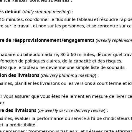
es debout
(
daily standup meeting
) :
 15 minutes, coordonner le flux sur le tableau et résoudre rapid
e sur le travail, et non sur les personnes, et se concentre sur ce 
re de réapprovisionnement/engagements
(
weekly replenis
daire ou bihebdomadaire, 30 à 60 minutes, décider quel travai
onction de politiques claires, de la capacité et des risques.
itez que le tableau ne devienne une simple liste de souhaits.
ion des livraisons
(
delivery planning meeting
) :
aines, planifier les livraisons ou les versions à court terme et id
our vous assurer que vous êtes réellement en mesure de livrer ce
er.
e des livraisons
(
bi-weekly service delivery review
) :
ines, évaluer la performance du service à l'aide d'indicateurs t
t la prédictibilité.
 se demander : "sommes-nous fiables ?" et d'étayer cette affirma