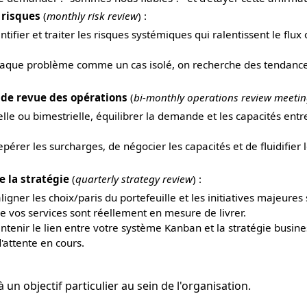
 risques
(
monthly risk review
) :
ifier et traiter les risques systémiques qui ralentissent le flu
chaque problème comme un cas isolé, on recherche des tendance
 de revue des opérations
(
bi-monthly operations review meeti
e ou bimestrielle, équilibrer la demande et les capacités entre
epérer les surcharges, de négocier les capacités et de fluidifier l
e la stratégie
(
quarterly strategy review
) :
ligner les choix/paris du portefeuille et les initiatives majeures
e vos services sont réellement en mesure de livrer.
tenir le lien entre votre système Kanban et la stratégie busines
'attente en cours.
n objectif particulier au sein de l'organisation.