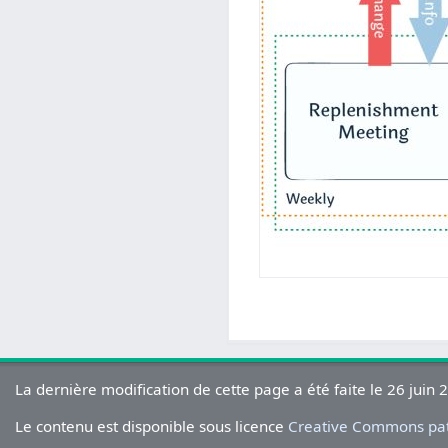
La dernière modification de cette page a été faite le 26 juin 
Le contenu est disponible sous licence
Creative Commons pate