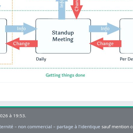
2026 à 19:53.
rnité – non commercial – partage à l’identique
sauf mention c