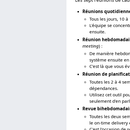
Réunions quotidienn
Tous les jours, 10 à
L'équipe se concentr
ensuite.
Réunion hebdomadai
meeting
) :
De manière hebdoma
système ensuite en f
C’est là que vous év
Réunion de planificat
Toutes les 2 à 4 sem
dépendances.
Utilisez cet outil p
seulement d'en parl
Revue bihebdomadair
Toutes les deux sema
le on-time delivery e
C'est l'occasion de