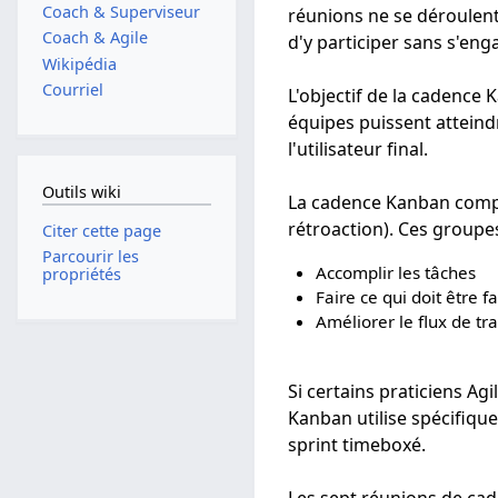
Coach & Superviseur
réunions ne se déroulen
Coach & Agile
d'y participer sans s'eng
Wikipédia
Courriel
L'objectif de la cadence
équipes puissent atteindr
l'utilisateur final.
Outils wiki
La cadence Kanban compr
rétroaction). Ces groupes
Citer cette page
Parcourir les
Accomplir les tâches
propriétés
Faire ce qui doit être fa
Améliorer le flux de tra
Si certains praticiens A
Kanban utilise spécifiqu
sprint timeboxé.
Les sept réunions de cad