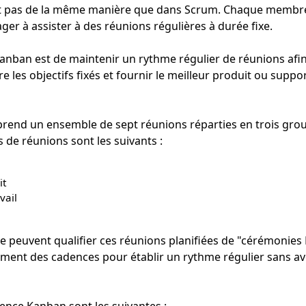
t pas de la même manière que dans Scrum. Chaque membre d
ager à assister à des réunions régulières à durée fixe.
 Kanban est de maintenir un rythme régulier de réunions afin
e les objectifs fixés et fournir le meilleur produit ou suppo
end un ensemble de sept réunions réparties en trois grou
 de réunions sont les suivants :
it
vail
gile peuvent qualifier ces réunions planifiées de "cérémonie
ement des cadences pour établir un rythme régulier sans av
ence Kanban sont les suivantes :