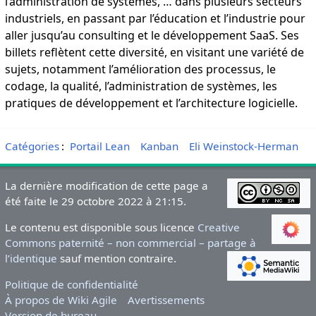
l’administration de systèmes, … dans plusieurs secteurs
industriels, en passant par l’éducation et l’industrie pour
aller jusqu’au consulting et le développement SaaS. Ses
billets reflètent cette diversité, en visitant une variété de
sujets, notamment l’amélioration des processus, le
codage, la qualité, l’administration de systèmes, les
pratiques de développement et l’architecture logicielle.
Catégories
:
Portail Lean
Kanban
Eli Weinstock-Herman
La dernière modification de cette page a
été faite le 29 octobre 2022 à 21:15.
Le contenu est disponible sous licence
Creative
Commons paternité – non commercial – partage à
l’identique
sauf mention contraire.
Politique de confidentialité
À propos de Wiki Agile
Avertissements
Version de bureau