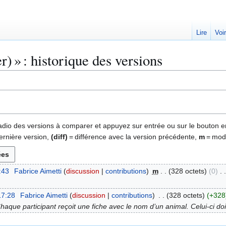
Lire
Voi
) » : historique des versions
 radio des versions à comparer et appuyez sur entrée ou sur le bouton e
ernière version,
(diff)
= différence avec la version précédente,
m
= modi
:43
Fabrice Aimetti
discussion
contributions
m
328 octets
0
17:28
Fabrice Aimetti
discussion
contributions
328 octets
+328
aque participant reçoit une fiche avec le nom d’un animal. Celui-ci doit 