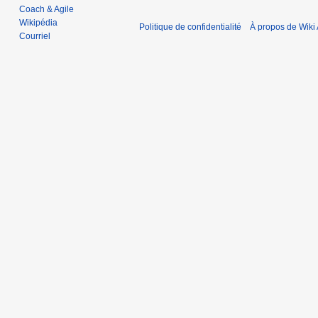
2
u
Coach & Agile
0
i
Wikipédia
Politique de confidentialité
À propos de Wiki 
1
l
Courriel
8
l
e
t
2
0
1
8