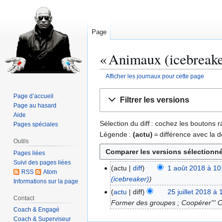
Page
« Animaux (icebreaker
Afficher les journaux pour cette page
Aller
Aller
Page d’accueil
Filtrer les versions
à
à
Page au hasard
la
la
Aide
Sélection du diff : cochez les boutons
Pages spéciales
navigation
recherche
Légende :
(actu)
= différence avec la d
Outils
Pages liées
Suivi des pages liées
actu
diff
1 août 2018 à 10
1
RSS
Atom
(icebreaker)
a
Informations sur la page
o
actu
diff
25 juillet 2018 à 
2
Contact
û
Former des groupes ; Coopérer''' Ch
5
Coach & Engagé
t
j
Coach & Superviseur