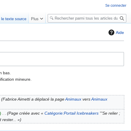
Se connecter
R
r le texte source
Plus
e
c
Aide
h
e
r
c
h
e
n bas.
r
fication mineure.
Fabrice Aimetti a déplacé la page
Animaux
vers
Animaux
Page créée avec «
Catégorie:Portail Icebreakers
'''Se relier ;
rester... »