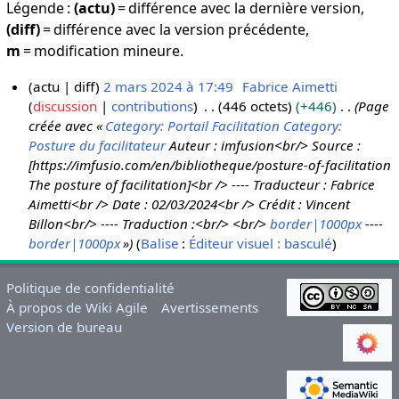
Légende :
(actu)
= différence avec la dernière version,
(diff)
= différence avec la version précédente,
m
= modification mineure.
actu
diff
2 mars 2024 à 17:49
Fabrice Aimetti
discussion
contributions
446 octets
+446
Page
2
créée avec «
Category: Portail Facilitation
Category:
m
Posture du facilitateur
Auteur : imfusion<br/> Source :
a
[https://imfusio.com/en/bibliotheque/posture-of-facilitation
r
The posture of facilitation]<br /> ---- Traducteur : Fabrice
s
Aimetti<br /> Date : 02/03/2024<br /> Crédit : Vincent
2
Billon<br/> ---- Traduction :<br/> <br/>
border|1000px
----
0
border|1000px
»
Balise
:
Éditeur visuel : basculé
2
4
Politique de confidentialité
À propos de Wiki Agile
Avertissements
Version de bureau