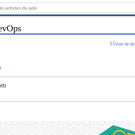
evOps
Voir le t
tti