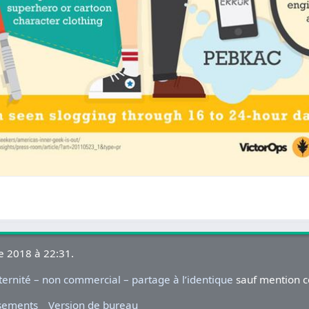
re 2018 à 22:31.
rnité – non commercial – partage à l’identique
sauf mention c
ssements
Version de bureau