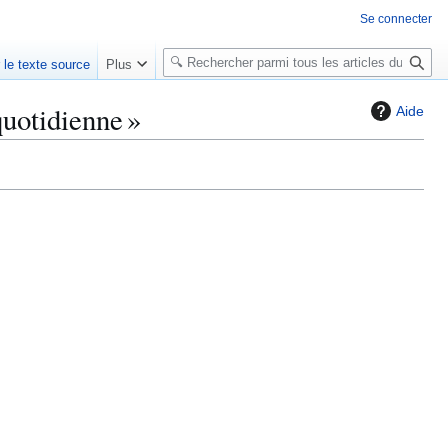
Se connecter
R
r le texte source
Plus
e
c
quotidienne »
Aide
h
e
r
c
h
e
r