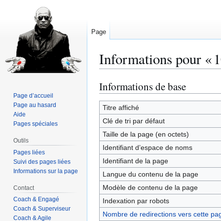
Page
Informations pour « 1
Informations de base
Aller
Aller
à
à
Page d’accueil
Page au hasard
la
la
Titre affiché
Aide
navigation
recherche
Clé de tri par défaut
Pages spéciales
Taille de la page (en octets)
Outils
Identifiant dʼespace de noms
Pages liées
Identifiant de la page
Suivi des pages liées
Informations sur la page
Langue du contenu de la page
Modèle de contenu de la page
Contact
Coach & Engagé
Indexation par robots
Coach & Superviseur
Nombre de redirections vers cette pa
Coach & Agile