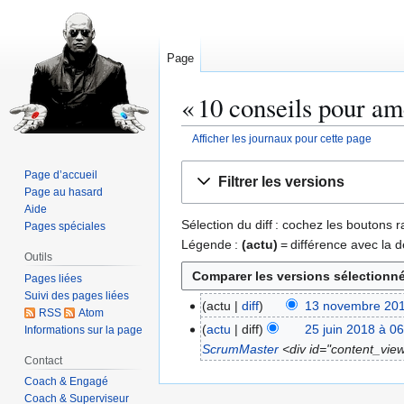
Page
« 10 conseils pour am
Afficher les journaux pour cette page
Aller
Aller
Page d’accueil
Filtrer les versions
à
à
Page au hasard
la
la
Aide
Sélection du diff : cochez les boutons
Pages spéciales
navigation
recherche
Légende :
(actu)
= différence avec la d
Outils
Pages liées
Suivi des pages liées
actu
diff
13 novembre 201
1
RSS
Atom
A
3
actu
diff
25 juin 2018 à 0
Informations sur la page
2
u
n
ScrumMaster
<div id="content_view"
5
Contact
c
o
j
Coach & Engagé
u
v
u
Coach & Superviseur
n