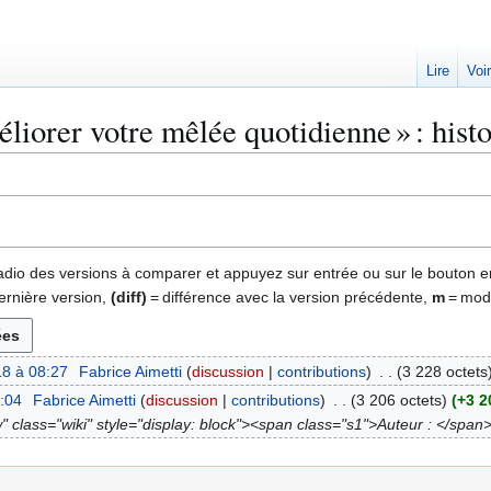
Lire
Voi
éliorer votre mêlée quotidienne » : hist
 radio des versions à comparer et appuyez sur entrée ou sur le bouton e
ernière version,
(diff)
= différence avec la version précédente,
m
= modi
8 à 08:27
Fabrice Aimetti
discussion
contributions
3 228 octets
6:04
Fabrice Aimetti
discussion
contributions
3 206 octets
+3 2
 class="wiki" style="display: block"><span class="s1">Auteur : </span>[