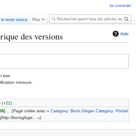
Se connecter
R
r le texte source
Plus
e
c
orique des versions
Aide
h
e
r
c
h
e
n bas.
r
fication mineure.
+22
06
Page créée avec «
Category: Boris Gloger
Category: Portail
http://borisgloge... »