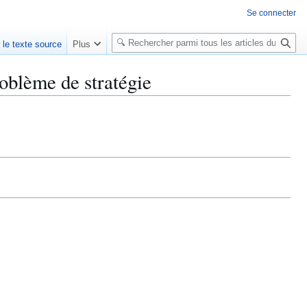
Se connecter
R
r le texte source
Plus
e
c
roblème de stratégie
h
e
r
c
h
e
r