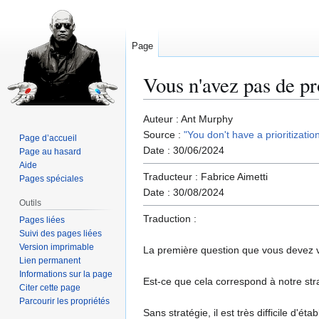
Page
Vous n'avez pas de pr
Aller
Aller
Auteur : Ant Murphy
à
à
Source :
"You don't have a prioritizati
Page d’accueil
la
la
Date : 30/06/2024
Page au hasard
navigation
recherche
Aide
Traducteur : Fabrice Aimetti
Pages spéciales
Date : 30/08/2024
Outils
Traduction :
Pages liées
Suivi des pages liées
Version imprimable
La première question que vous devez vous
Lien permanent
Informations sur la page
Est-ce que cela correspond à notre str
Citer cette page
Parcourir les propriétés
Sans stratégie, il est très difficile d'ét