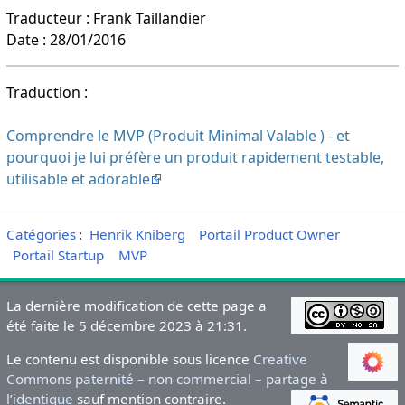
Traducteur : Frank Taillandier
Date : 28/01/2016
Traduction :
Comprendre le MVP (Produit Minimal Valable ) - et
pourquoi je lui préfère un produit rapidement testable,
utilisable et adorable
Catégories
:
Henrik Kniberg
Portail Product Owner
Portail Startup
MVP
La dernière modification de cette page a
été faite le 5 décembre 2023 à 21:31.
Le contenu est disponible sous licence
Creative
Commons paternité – non commercial – partage à
l’identique
sauf mention contraire.