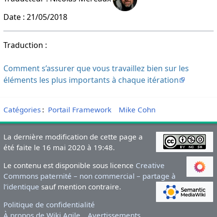
Date : 21/05/2018
Traduction :
Comment s’assurer que vous travaillez bien sur les
éléments les plus importants à chaque itération
Catégories
:
Portail Framework
Mike Cohn
La dernière modification de cette page a
été faite le 16 mai 2020 à 19:48.
Le contenu est disponible sous licence
Creative
Commons paternité – non commercial – partage à
l’identique
sauf mention contraire.
Politique de confidentialité
À propos de Wiki Agile
Avertissements