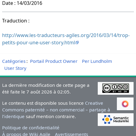
Date : 14/03/2016
Traduction :
http://www.les-traducteurs-agiles.org/2016/03/14/trop-
petits-pour-une-user-story.html
Catégories
:
Portail Product Owner
Per Lundholm
User Story
La dernière modification de cette page a
été faite le 7 août 2026 à 02:05.
Le contenu est disponible sous licence
Creative
Commons paternité – non commercial – partage à
l’identique
sauf mention contraire.
Politique de confidentialité
À propos de Wiki Agile
Avertissements